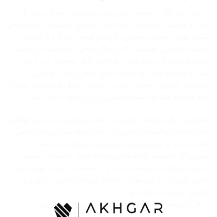
با این حال، قبل از تصمیم گیری برای ایمپلنت، بیماران باید با
مزایا و معایب این فرایند آشنا شوند. مزایای ایمپلنت دندان شامل
تثبیت قوی، احساس طبیعی، افزایش کیفیت زندگی و افزایش
جذابیت فیزیکی هستند. با این حال، برخی از معایب این فرایند
شامل هزینه بالا، دوره درمان طولانی، خطر عفونت، درد و تورم
پس از جراحی و نیاز به مراقبت های خاص پس از جراحی
می‌باشد. بنابراین، بیماران باید با جزئیات کامل به مشورت پزشک
خود مراجعه کنند و تصمیم مناسبی را برای خود اتخاذ کنند.
همچنین، برای موفقیت ایمپلنت دندان، بیماران باید دارای عواملی
مانند استحکام استخوان‌های فک، عدم وجود بیماری‌های خاصی
مانند دیابت و درمان مناسب برای بیماری‌های لثه باشند. در
صورتی که ایمپلنت با مشکلاتی مواجه شود، مانند عدم تثبیت
کامل، خروج از محل نصب شده و یا شکست، باید با پزشک خود
تماس بگیرید. در این موارد، احتمالاً نیاز به جراحی دوباره و یا
تعویض ایمپلنت خواهد بود.
در کل، ایمپلنت یک روش مطمئن و موثر برای جایگزینی
دندان‌های گم شده است، اما قبل از تصمیم گیری برای این روش،