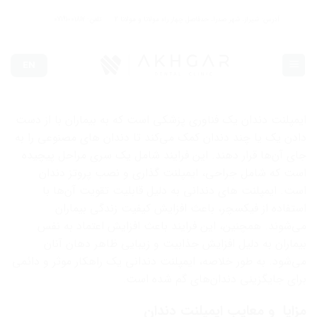
Ski
آدرس: شیراز، شهر صدرا، حدفاصل چهار راه مولانا و مولانا 2
تلفن: 07191001817
t
conten
EN
ایمپلنت دندان یک فناوری پزشکی است که به بیماران با از دست
دادن یک یا چند دندان کمک می‌کند تا دندان های مصنوعی را به
جای آن‌ها قرار دهند. این فرایند شامل یک سری مراحل پیچیده
است که شامل جراحی، ایمپلنت گذاری و نصب پروتز دندان
است. ایمپلنت های دندانی به دلیل قابلیت تقویت آن‌ها با
استفاده از فیکسچر، باعث افزایش کیفیت زندگی بیماران
می‌شوند. همچنین، این فرایند باعث افزایش اعتماد به نفس
بیماران به دلیل افزایش جذابیت و زیبایی ظاهر دهان آنان
می‌شود. به طور خلاصه، ایمپلنت دندانی یک راهکار موثر و دائمی
برای جایگزینی دندان‌های گم شده است.
مزایا و معایب ایمپلنت دندان