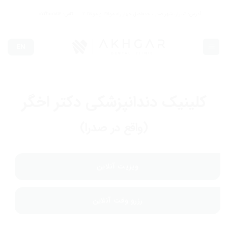
Ski
آدرس: شیراز، شهر صدرا، حدفاصل چهار راه مولانا و مولانا 2
تلفن: 07191001817
t
conten
EN
کلینیک دندانپزشکی دکتر اخگر
(واقع در صدرا)
ویزیت آنلاین
رزرو وقت آنلاین